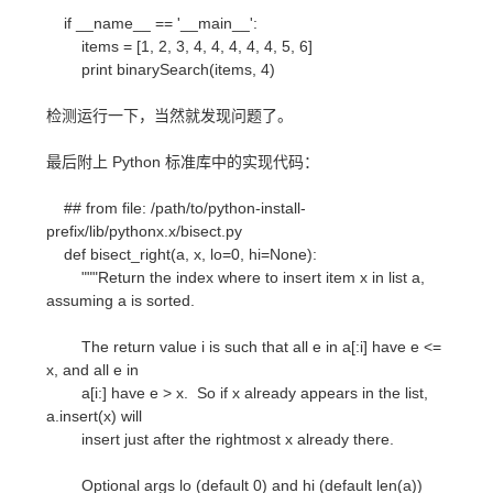
if __name__ == '__main__':
items = [1, 2, 3, 4, 4, 4, 4, 4, 5, 6]
print binarySearch(items, 4)
检测运行一下，当然就发现问题了。
最后附上 Python 标准库中的实现代码：
## from file: /path/to/python-install-
prefix/lib/pythonx.x/bisect.py
def bisect_right(a, x, lo=0, hi=None):
"""Return the index where to insert item x in list a,
assuming a is sorted.
The return value i is such that all e in a[:i] have e <=
x, and all e in
a[i:] have e > x. So if x already appears in the list,
a.insert(x) will
insert just after the rightmost x already there.
Optional args lo (default 0) and hi (default len(a))