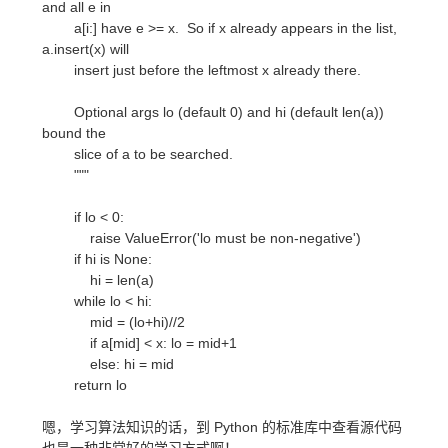
and all e in
a[i:] have e >= x. So if x already appears in the list,
a.insert(x) will
insert just before the leftmost x already there.
Optional args lo (default 0) and hi (default len(a))
bound the
slice of a to be searched.
"""
if lo < 0:
raise ValueError('lo must be non-negative')
if hi is None:
hi = len(a)
while lo < hi:
mid = (lo+hi)//2
if a[mid] < x: lo = mid+1
else: hi = mid
return lo
嗯，学习算法知识的话，到 Python 的标准库中查看源代码