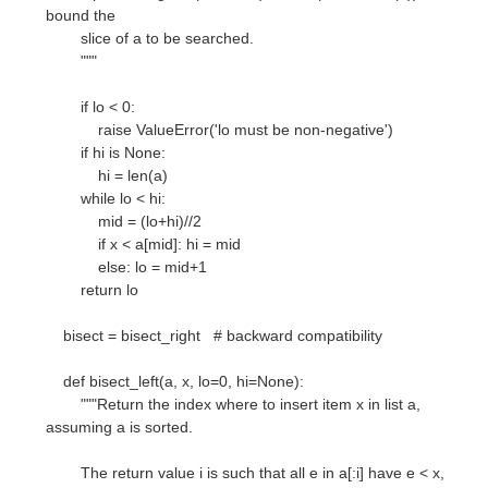
bound the
slice of a to be searched.
"""
if lo < 0:
raise ValueError('lo must be non-negative')
if hi is None:
hi = len(a)
while lo < hi:
mid = (lo+hi)//2
if x < a[mid]: hi = mid
else: lo = mid+1
return lo
bisect = bisect_right # backward compatibility
def bisect_left(a, x, lo=0, hi=None):
"""Return the index where to insert item x in list a,
assuming a is sorted.
The return value i is such that all e in a[:i] have e < x,