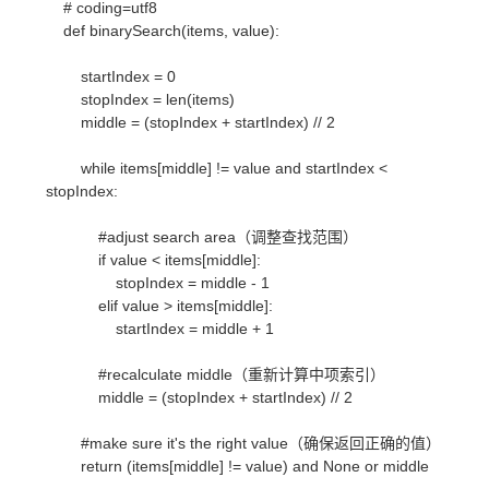
# coding=utf8
def binarySearch(items, value):
startIndex = 0
stopIndex = len(items)
middle = (stopIndex + startIndex) // 2
while items[middle] != value and startIndex <
stopIndex:
#adjust search area（调整查找范围）
if value < items[middle]:
stopIndex = middle - 1
elif value > items[middle]:
startIndex = middle + 1
#recalculate middle（重新计算中项索引）
middle = (stopIndex + startIndex) // 2
#make sure it's the right value（确保返回正确的值）
return (items[middle] != value) and None or middle