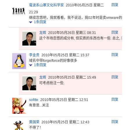
回复
電波系山寨文化科学家
2010年05月25日 星期二
21:29
继续忽悠吧
，我就看看
，我不说话
，我02年
时是卖vm
ware的
...
1
条回复
回复
龙辉
2010年05月26日 星期三 08:31
这个市场忽悠的成分有, 但实质的东西也有一些. 总之, 我也
回复
李金贵
2010年05月25日 星期二 15:37
域名中带f
orge/
force
的好像很多
1
条回复
回复
龙辉
2010年05月25日 星期二 15:49
可考虑抢注一些.
回复
sofitte
2010年05月25日 星期二 12:51
有意思...关注
回复
黄国荣
2010年05月25日 星期二 12:43
不得了！