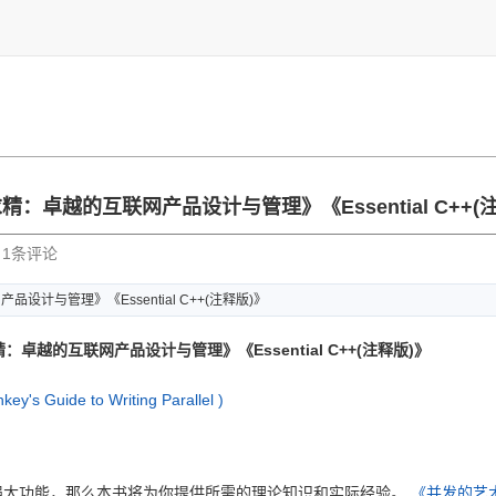
求精
：卓越的互
联网产品设
计与管理》
《Esse
ntial
C++(
| 1条评论
网产品设
计与管理》
《Esse
ntial
C++(注释版)》
越的互联网产品设计与管理》《Essential C++(注释版)》
key's Guide to Writing Parallel
)
强大功能，那么本书将为你提供所需的理论知识和实际经验。
《并发的艺