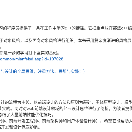
习的程序员提供了一条在工作中学习c++的捷径。它把重点放在那些c++
基于对象风格，以及面向对象风格进行组织。本书采用复杂度渐进的风格
。
为你进一步的学习打下坚实的基础。
/common/mianfeisd.asp?id=197028
端设计的流程为主线，以前端设计的方法和原则为基础，围绕原型设计、模
佳实践。同时对web前端设计领域的经典设计思维进行了剖析，为读者提
总结了大量前端性能优化技巧。
计师、前端开发工程师、前端架构师和用户体验设计师），希望它能帮助
端开发和设计保驾护航。