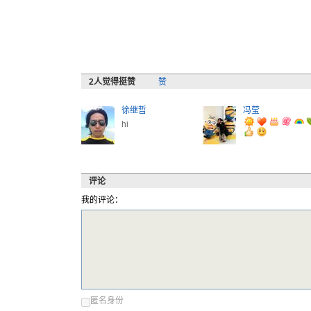
2
人觉得挺赞
赞
徐继哲
冯莹
hi
评论
我的评论：
匿名身份