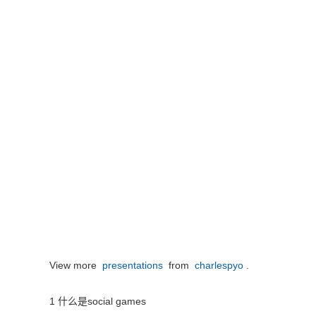
View more
presentations
from
charlespyo
.
1 什么是social games