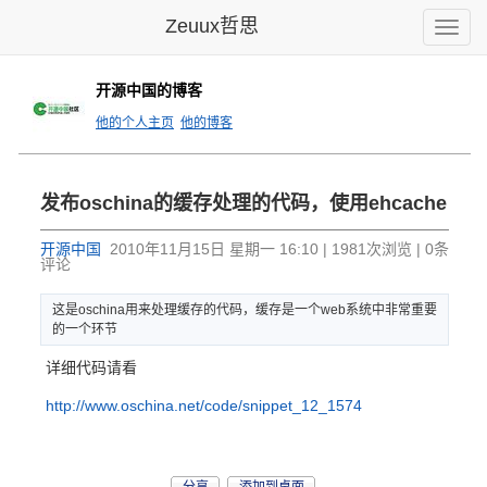
Zeuux哲思
Toggle
naviga
开源中国的博客
他的个人主页
他的博客
发布osc
hina的
缓存处理的
代码，使用
ehcac
he
开源中国
2010年11月15日 星期一 16:10 | 1981次浏览 | 0条
评论
这是osc
hina用
来处理缓存
的代码，缓
存是一个w
eb系统中
非常重要
的
一个环节
详细代码请看
http://www.oschina.net/code/snippet_12_1574