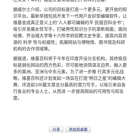
据威尔士介绍，公司的目标是打造一个更多元、更开放的知
识平台。最新举措包括开发下一代用户友好型编辑软件，让
维基变成真正意义上的“人人都可编辑的平 民版百科全书”；
吸引并发展女性写手，打破男性知识分子的垄断局面；面向
哈佛、乔治城大学等十六所学府招聘文史专家，提高内容资
源的
科学
性与权威性；拓展网站与博物馆、图书馆及科研
机构的合作领域等。
据报道，维基百科将于今年在印度开设分支机构，其终极目
标是弱化网站的西方色彩，尽可能地消弭语言边界，融入更
多的美洲、亚洲与中东元素。为了进一步推 行其多元化战
略，维基百科还计划发起一场旨在打造“明日之星”的编辑大
赛，评选前100篇文章总分最高的潜力写手，以吸引来自各
行各业的专业人士，从而进 一步提高网站的可用性与知名
度。
分享
添加到桌面