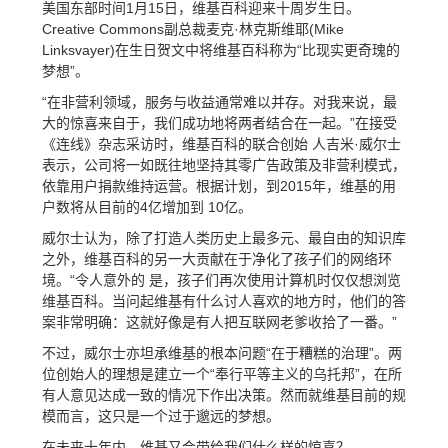
美国东部时间1月15日，维基百科迎来十周岁生日。
Creative Commons副总裁麦克·林克斯维耶(Mike
Linksvayer)在生日贺文中将维基百科称为“比现实更奇瑰的
梦想”。
“在非营利领域，服务与收益通常难以并存。对我来说，最
大的惊喜来自于，我们成功地将两者结合在一起。”在接受
《连线》杂志采访时，维基百科的联合创始 人吉米·威尔士
表示，公司将一如既往地坚持其零广告政策及非营利模式，
依靠用户捐款维持运营。根据计划，到2015年，维基的用
户数将从目前的4亿增加到 10亿。
威尔士认为，除了打造人类历史上最多元、最自由的知识库
之外，维基百科的另一大贡献在于净化了孩子们的网络环
境。“令人意外的 是，孩子们再次使用计算机时仅仅想浏览
维基百科。当问起维基有什么讨人喜欢的地方时，他们的答
案非常明确：这就好像是有人把互联网老爹收拾了一番。”
不过，威尔士亦坦承维基的根本问题“在于糟糕的治理”。两
位创始人的理想是建立一个“奉行平等主义的乌托邦”，在所
有人意见达成一致的情况下作出决策。然而就维基目前的规
模而言，这只是一个过于邈远的梦想。
在未来十年内，维基又会带给我们什么样的惊喜？