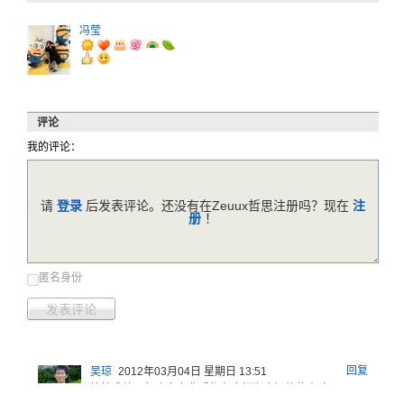
冯莹
评论
我的评论：
请
登录
后发表评论。还没有在Zeuux哲思注册吗？现在
注
册
！
匿名身份
发表评论
回复
吴琼
2012年03月04日 星期日 13:51
搞技术的。
每个东东背
后都有个鲜
为人知的故
事哈