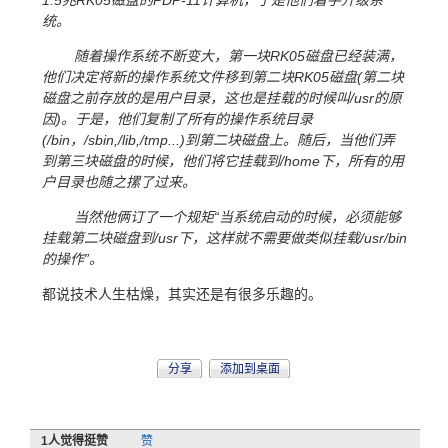
1.5兆RK05磁盘的PDP-11计算机，于是他们着手升级系
统。
随着操作系统不断变大，第一块RK05磁盘已经装满，
他们决定将新的操作系统文件移到第二块RK05磁盘(第二块
磁盘之前存放的是用户目录，这也是挂载的时候叫/usr的原
因)。于是，他们复制了所有的操作系统目录
(/bin，/sbin,/lib,/tmp...)到第二块磁盘上。随后，当他们弄
到第三块磁盘的时候，他们将它挂载到/home下，所有的用
户目录也随之摞了过来。
当然他俩订了一个规矩“当系统启动的时候，必须能够
挂载第二块磁盘到/usr下，这样就不需要做类似挂载/usr/bin
的操作”。
都说技术人生枯燥，其实还是有很多乐趣的。
分享
添加到桌面
1
人觉得挺赞
赞