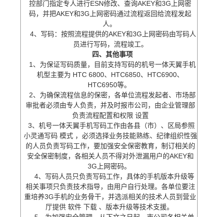
控部门指定专人进行ESN修改、查询AKEY和3G上网密
码，并把AKEY和3G上网密码通过流程返回给流程发起
人。
4、写码：按照流程提供的AKEY和3G上网密码由写码人
员进行写码，流程竣工。
四、其他事项
1、为保证写码质量，目前支持写码的机号一体天翼手机
机型主要为
HTC
6800、HTC6850、HTC6900、
HTC6950等。
2、为确保流程信息的保密，各单位流程发起者、市场部
审批者必须由专人负责，并及时报市公司，由企业管理部
负责流程配置和权限
设置
3、机号一体天翼手机写码工作由各县（市）、区局参照
小灵通写码
模式
，必须选择业务技能熟练、纪律组织性强
的人员负责写码工作，要加强安全保密教育，制订相关的
安全保密制度，各相关人员不得对外泄漏用户的AKEY和
3G上网密码。
4、写码人员只负责写码工作，具体的手机版本升级等
相关事项只负责技术指导，由用户自行处理。各单位要注
重培养3G手机的业务骨干，并选派相关的技术人员到营业
厅提供
软件
下载
、版本升级等技术支援。