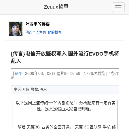
Zeuux哲思
Toggle
naviga
叶丽平的博客
他的个人主页
他的博客
{传言}电信开放鉴权写入 国外流行EVDO手机将
乱入
叶丽平
2009年08月02日 星期日 16:59 | 1736次浏览 | 4条评
论
电信, 开放, 鉴权, 写入
以下是网上盛传的一个“内部消息”，分析起来有一定真实
性，是真是假由大家自己判断。
随着
天翼3G
业务的全面开通，
天翼
3G互联网
手机
终