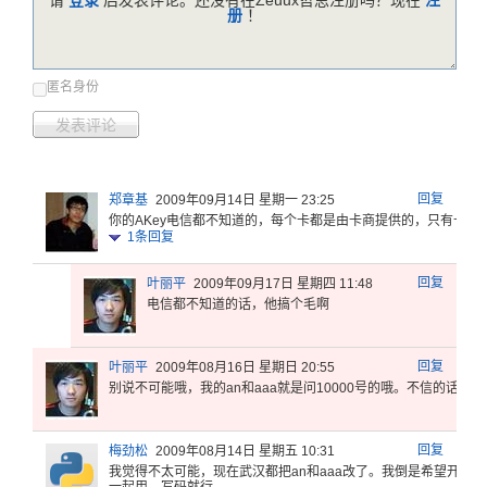
请
登录
后发表评论。还没有在Zeuux哲思注册吗？现在
注
册
！
匿名身份
发表评论
回复
郑章基
2009年09月14日 星期一 23:25
你的AKe
y电信都不
知道的，每
个卡都是由
卡商提供的
，只有卡商
1
条回复
回复
叶丽平
2009年09月17日 星期四 11:48
电信都不知道的话，他搞个毛啊
回复
叶丽平
2009年08月16日 星期日 20:55
别说不可能
哦，我的a
n和aaa
就是问10
000号的
哦。不信的
话，你
回复
梅劲松
2009年08月14日 星期五 10:31
我觉得不太
可能，现在
武汉都把a
n和aaa
改了。我倒
是希望开放
，