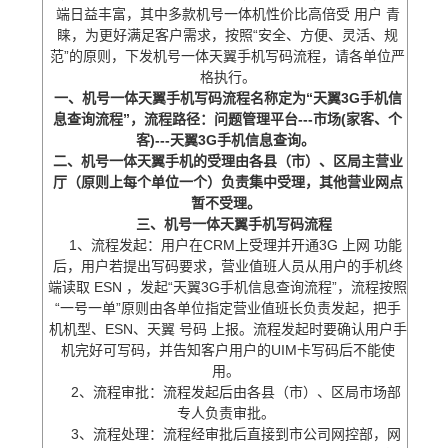
端日益丰富，其中多款机号一体机性价比高倍受
用户
青
睐，为更好满足客户需求，按照“安全、方便、灵活、规
范”的原则，下发机号一体天翼手机写码流程，请各单位严
格执行。
一、机号一体天翼手机写码流程名称定为“天翼3G手机信
息查询流程”，流程路径：问题管理平台---市场(家客、个
客)---天翼3G手机信息查询。
二、机号一体天翼手机的受理由各县（市）、区局主营业
厅（原则上每个单位一个）负责集中受理，其他营业网点
暂不受理。
三、机号一体天翼手机写码流程
1、流程发起：用户在CRM上受理并开通3G
上网
功能
后，用户若提出写码要求，营业值班人员从用户的手机终
端读取
ESN
，发起“天翼3G手机信息查询流程”，流程按照
“一号一单”原则由各单位指定营业值班长负责发起，把手
机机型、ESN、天翼
号码
上报。流程发起时要确认用户手
机完好可写码，并告知客户用户的UIM卡写码后不能使
用。
2、流程审批：流程发起后由各县（市）、区局市场部
专人负责审批。
3、流程处理：流程经审批后直接到市公司网控部，网