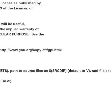
 License as published by
3 of the License, or
 will be useful,
e implied warranty of
CULAR PURPOSE. See the
http://www.gnu.org/copyleft/gpl.html
ARGETS), path to source files as $(SRCDIR) (default to '.'), and fil
VFLAGS)