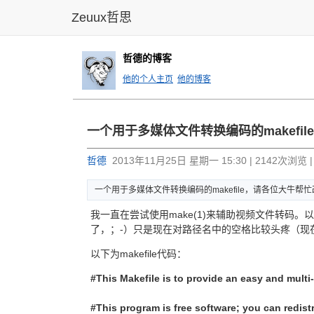
Zeuux哲思
哲德的博客
他的个人主页
他的博客
一个用于多
媒体文件转
换编码的m
akefi
l
哲德
2013年11月25日 星期一 15:30 | 2142次浏览 
一个用于多
媒体文件转
换编码的m
akefi
le，请各
位大牛帮忙
我一直在尝试使用make(1)来辅助视频文件转码
了，；-）只是现在对路径名中的空格比较头疼（现
以下为makefile代码：
#This Makefile is to provide an easy and multi
#This program is free software; you can redistr