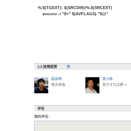
%.$(TGEXT): $(SRCDIR)/%.$(SRCEXT)
avconv -i "$<" $(AVFLAGS) "$@"
3
人觉得挺赞
赞
段永明
张小栋
再次来临
努力すれば夢っ..
评论
我的评论：