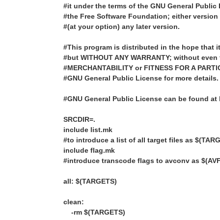
#it under the terms of the GNU General Public
#the Free Software Foundation; either version 
#(at your option) any later version.
#This program is distributed in the hope that it
#but WITHOUT ANY WARRANTY; without even th
#MERCHANTABILITY or FITNESS FOR A PARTI
#GNU General Public License for more details.
#GNU General Public License can be found at 
SRCDIR=.
include list.mk
#to introduce a list of all target files as $(T
include flag.mk
#introduce transcode flags to avconv as $(A
all: $(TARGETS)
clean:
-rm $(TARGETS)