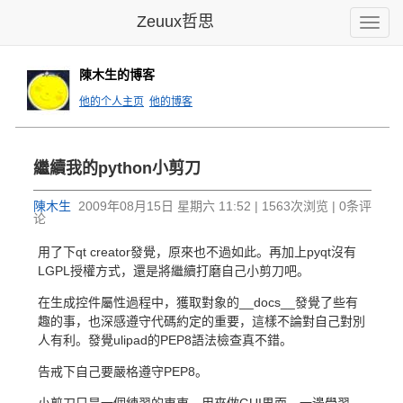
Zeuux哲思
Toggle
naviga
陳木生的博客
他的个人主页
他的博客
繼續我的python小剪刀
陳木生
2009年08月15日 星期六 11:52 | 1563次浏览 | 0条评
论
用了下qt creator發覺，原來也不過如此。再加上pyqt沒有
LGPL授權方式，還是將繼續打磨自己小剪刀吧。
在生成控件屬性過程中，獲取對象的__docs__發覺了些有
趣的事，也深感遵守代碼約定的重要，這樣不論對自己對別
人有利。發覺ulipad的PEP8語法檢查真不錯。
告戒下自己要嚴格遵守PEP8。