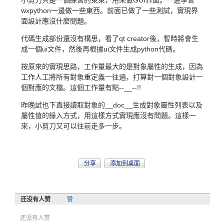
小剪刀只是一個練習的東東，用來做GUI界面。一邊學習
wxpython一邊做一些東西。前面已做了一些測試，實現界
面設計應沒什麼問題。
代碼生成部份還沒有構思，看了qt creator後，暫時將會生
成一個ui文件，然後再根據ui文件生成python代碼。
按原來的實現思路，工作量最大的是對象屬性的生成，因為
工作人工將所有對象重定義一往遍，打算對一個對象設計一
個對應的文檔。這個工作量有點--__--!!
昨晚試也下直接讀取對象的__doc__生成對象屬性列表以及
屬性值的錄入方式，用這樣方式實現應沒有問題。這樣一
來，小剪刀又可以往前走多一步。
分享
添加到桌面
还没有人赞
赞
还没有人赞