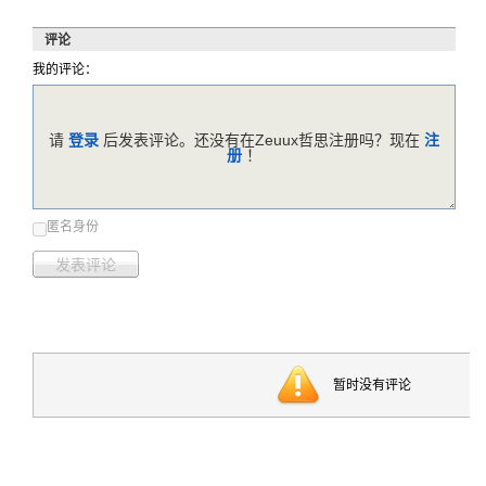
评论
我的评论：
请
登录
后发表评论。还没有在Zeuux哲思注册吗？现在
注
册
！
匿名身份
发表评论
暂时没有评论
反馈意见
帮助中心
服务条款
版权声明
关于哲思
Zeuux © 2026