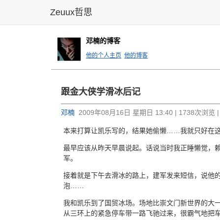
Zeuux哲思
邓楠的博客
他的个人主页
他的博客
跟金大侠学滑冰后记
邓楠
2009年08月16日 星期日 13:40 | 1738次浏览 
本来打算让凯乐写的，结果她偷懒……我就只好在
最早应该从昨天早晨说起。话说当时我正睡懒觉，赖在
军。
接着就是下午去滑冰的路上，建军发来短信，说他
泡……
我和凯乐到了国贸冰场。场地比崇文门新世界的大
从三环上的紧急停车带一路飞驰过来，很霸气地把