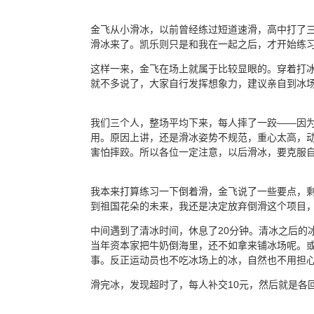
金飞从小滑冰，以前曾经练过短道速滑，高中打了
滑冰来了。凯乐则只是和我在一起之后，才开始练
这样一来，金飞在场上就属于比较显眼的。穿着打
就不多说了，大家自行发挥想象力，建议亲自到冰
我们三个人，整场平均下来，每人摔了一跤——因
用。原因上讲，还是滑冰姿势不规范，重心太高，
害怕摔跤。所以各位一定注意，以后滑冰，要克服
我本来打算练习一下倒着滑，金飞说了一些要点，
到祖国花朵的未来，我还是决定放弃倒滑这个项目
中间遇到了清冰时间，休息了20分钟。清冰之后的
当年资本家把牛奶倒海里，还不如拿来铺冰场呢。
事。反正运动员也不吃冰场上的冰，自然也不用担
滑完冰，发现超时了，每人补交10元，然后就是各