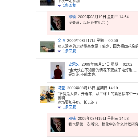
下次一定参加.
1
条回复
邓楠
2009年08月19日 星期三 14:54
没关系，以后还有机会 :)
金飞
2009年08月17日 星期一 00:56
那天滑冰的
运动量基本
属于偏少，
因为祖国花
朵
1
条回复
史荣久
2009年08月17日 星期一 02:02
"金大侠在
不知情的情
况下变成了
电灯泡…
是灯泡,不能太亮.
冯莹
2009年08月16日 星期日 14:19
“不愧是大
侠，开着车
，从三环上
的紧急停车
带一
觉
啊~
冰场
要加牛奶，
长见识了
1
条回复
邓楠
2009年08月19日 星期三 14:53
我也是第一
次听说。搞
化学的什么
时候研