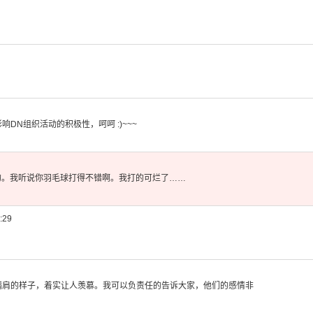
影响DN
组织活动的
积极性，呵
呵 :)~~~
的。
我听说你羽
毛球打得不
错啊。我打
的可烂了…
…
:29
满肩的样
子，着实让
人羡慕。我
可以负责任
的告诉大家
，他们的感
情非