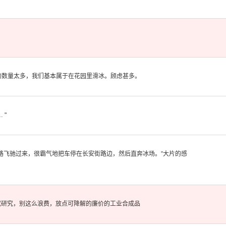
的数量太
多，我们基
本属于在花
园里滑冰。
顾虑甚多。
…
"
路飞驰
过来，很霸
气地把车停
在长安街路
边，然后直
奔冰场。”
大片的感
究研
究，别这么
浪费，放点
可降解的廉
价的工业合
成品