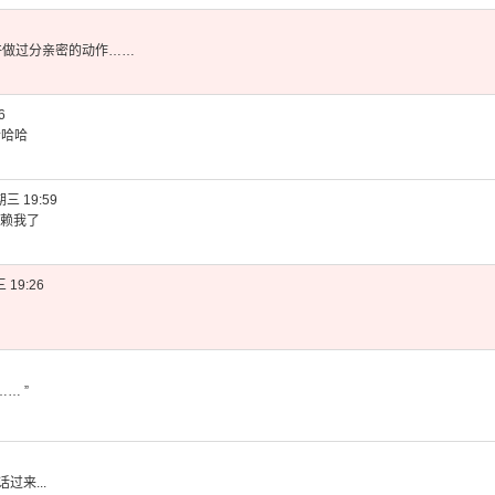
许做
过分亲密的
动作……
6
哈哈哈
三 19:59
赖我了
 19:26
… ”
过来...