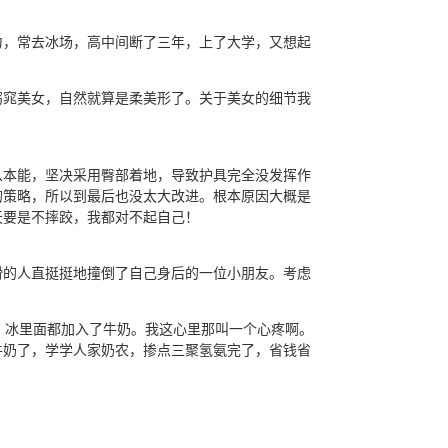
力，常去冰场，高中间断了三年，上了大学，又想起
窈窕美女，自然就算是柔美形了。关于美女的细节我
从本能，坚决采用臀部着地，导致护具完全没发挥作
的策略，所以到最后也没太大改进。根本原因大概是
天要是不摔跤，我都对不起自己！
滑的人直挺挺地撞倒了自己身后的一位小朋友。考虑
，冰里面都加入了牛奶。我这心里那叫一个心疼啊。
牛奶了，学学人家奶农，掺点三聚氢氨完了，省钱省