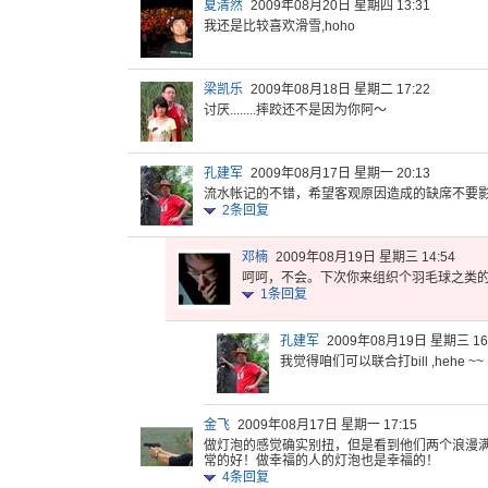
夏清然
2009年08月20日 星期四 13:31
我还是比较喜欢滑雪,hoho
梁凯乐
2009年08月18日 星期二 17:22
讨厌...
.....
摔跤还不是
因为你阿～
孔建军
2009年08月17日 星期一 20:13
流水帐记的
不错，希望
客观原因造
成的缺席不
要
2
条回复
邓楠
2009年08月19日 星期三 14:54
呵呵，不会
。下次你来
组织个羽毛
球之类
1
条回复
孔建军
2009年08月19日 星期三 16
我觉得咱们可以联合打bill ,hehe ~~
金飞
2009年08月17日 星期一 17:15
做灯泡的感
觉确实别扭
，但是看到
他们两个浪
漫
常的好
！做幸福的
人的灯泡也
是幸福的！
4
条回复