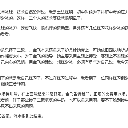
三年冰球，技术自然没得说。我是土法炼钢，初中时候为了排解中考的压
习滑冰的。这样，三个人的技术等级就很明显了。
冰球的冰刀，速度飞快，很彪悍的运动型。另外还有几位练习花样滑冰的
场看看。
为凯乐摔了三跤……金飞本来还拿来了护具给她带上，可她依旧固执地听
动作幅度太小。对于金飞的指导，她主要采用主观上接受，客观上不实现
自己内心的恐惧。用金飞的话说，想练滑冰，必须有勇气对自己说：我今
剩下的就是我自己练习了。不过在练习过程中，我看到了一位同样练习倒
，继续正着转圈。
冰场特别滑，在上面滑起来非常舒服。金飞告诉我们，正规的比赛用冰场
或者前一阵子那些掺了三聚氢氨的牛奶，也可以拿来用啊。要不干脆别掺
心尿不出来尿的问题。
回各家。流水帐到此结束。