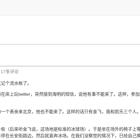
| 17条评论
这记个流水帐了。
床上玩twitter，突然接到海明的短信，说他有事不能来了。这样，
的一个表亲来北京，他也不能来了。这样的话只有金飞，我和凯乐三个人
一些（后来听金飞说，这场地是标准的冰球场）。于是坐在场外的椅子上
车停在长安街路边，然后就直奔冰场。在我们没察觉的情况下，已经自己