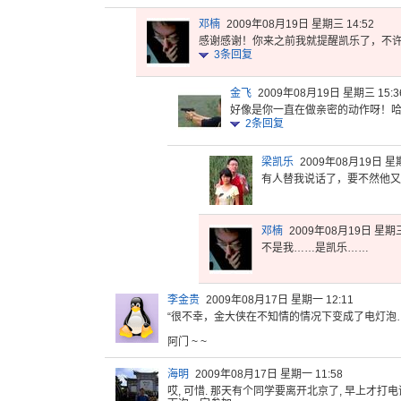
邓楠
2009年08月19日 星期三 14:52
感谢感谢！
你来之前我
就提醒凯乐
了，不
3
条回复
金飞
2009年08月19日 星期三 15:3
好像是你一直在做亲密的动作呀！
2
条回复
梁凯乐
2009年08月19日 星期
有人替我说话了，要不然他又
邓楠
2009年08月19日 星期三
不是我……是凯乐……
李金贵
2009年08月17日 星期一 12:11
“很不幸，
金大侠在不
知情的情况
下变成了电
灯泡…
阿门 ~ ~
海明
2009年08月17日 星期一 11:58
哎, 可惜. 那天有个同学要离开北京了, 早上才打电话