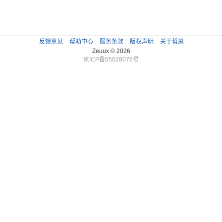
反馈意见
帮助中心
服务条款
版权声明
关于哲思
Zeuux © 2026
京ICP备05028076号