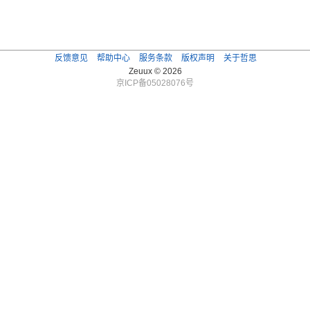
反馈意见
帮助中心
服务条款
版权声明
关于哲思
Zeuux © 2026
京ICP备05028076号