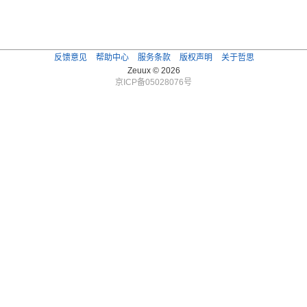
反馈意见
帮助中心
服务条款
版权声明
关于哲思
Zeuux © 2026
京ICP备05028076号