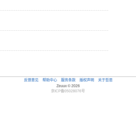
反馈意见
帮助中心
服务条款
版权声明
关于哲思
Zeuux © 2026
京ICP备05028076号