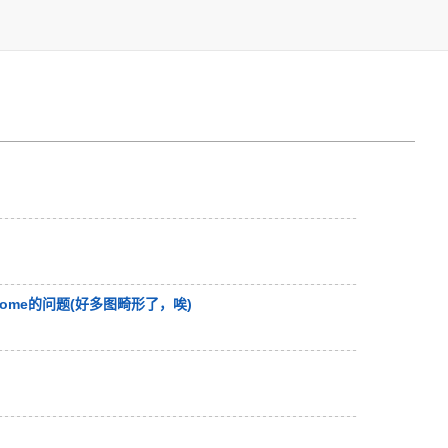
ome的问
题(好多图
畸形了，唉
)