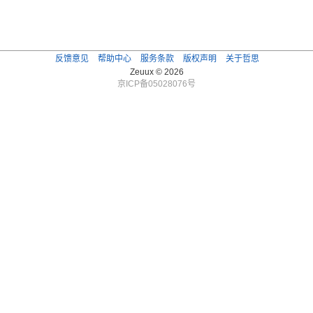
反馈意见
帮助中心
服务条款
版权声明
关于哲思
Zeuux © 2026
京ICP备05028076号