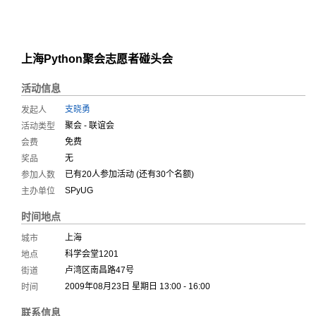
上海Python聚会志愿者碰头会
活动信息
支晓勇
发起人
聚会 - 联谊会
活动类型
免费
会费
无
奖品
已有
20
人参加活动 (
还有30个名额
)
参加人数
SPyUG
主办单位
时间地点
上海
城市
科学会堂1201
地点
卢湾区南昌路47号
街道
2009年08月23日 星期日 13:00 - 16:00
时间
联系信息