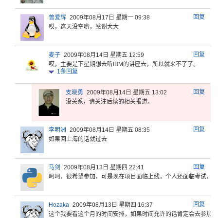
回复
曾爱辉
2009年08月17日 星期一 09:38
哎，这天没空哟，感谢大大
回复
麦子
2009年08月14日 星期五 12:59
哎，主要是
下星期想去
听IBM的
讲座去，所
以就来不了
了。
1
条回复
回复
支晓勇
2009年08月14日 星期五 13:02
没关系，请关注后续的相关报道。
回复
李明洲
2009年08月14日 星期五 08:35
如果回上海的话就过去
回复
马剑
2009年08月13日 星期四 22:41
呵呵，很希
望参加，可
是现在项目
面临上线，
个人还面临
考试，等
回复
Hozaka
2009年08月13日 星期四 16:37
这个我要看
这个月的时
间安排，如
果时间允许
的话肯定会
去参加的