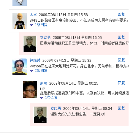
回复
太然
2009年08月13日 星期四 15:58
8月9日的
聚会因有事
没能参加，
不知道成为
志愿者有哪
些要求？
1
条回复
回复
支晓勇
2009年08月13日 星期四 16:05
愿意为活动
组织工作贡
献精力，体
力，时间或
者经费的好
人
回复
徐继哲
2009年08月13日 星期四 15:32
Pytho
n正在祖国
大地到处开
花，身在北
京，无法参
加，精神支
持
2
条回复
回复
周琦
2009年08月14日 星期五 00:25
UP +1
提醒
后续报道要
及时和丰富
，以及有决
议，可以持
续推进
1
条回复
回复
支晓勇
2009年08月14日 星期五 08:34
谢谢大妈的关注和忠告，一定努力！