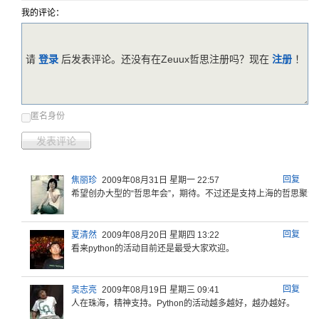
我的评论：
请
登录
后发表评论。还没有在Zeuux哲思注册吗？现在
注册
！
匿名身份
发表评论
回复
焦丽珍
2009年08月31日 星期一 22:57
希望创办大
型的“哲思
年会”，期
待。不过还
是支持上海
的哲思聚会
回复
夏清然
2009年08月20日 星期四 13:22
看来pyt
hon的活
动目前还是
最受大家欢
迎。
回复
吴志亮
2009年08月19日 星期三 09:41
人在珠海，
精神支持。
Pytho
n的活动越
多越好，越
办越好。