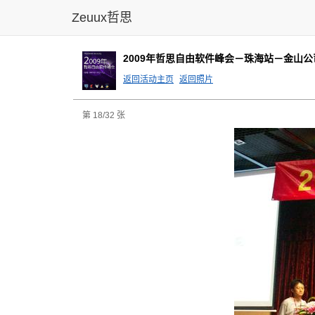
Zeuux哲思
2009年哲思自由软件峰会－珠海站－金山公司
返回活动主页
返回照片
第 18/32 张