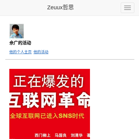
Zeuux哲思
Toggle
naviga
佘广的活动
他的个人主页
他的活动