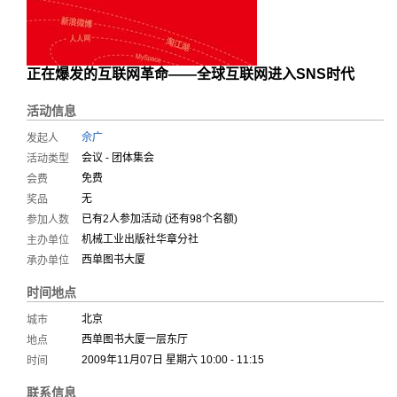
正在爆发的
互联网革命
——全球互
联网进入S
NS时代
活动信息
佘广
发起人
会议 - 团体集会
活动类型
免费
会费
无
奖品
已有
2
人参加活动 (
还有98个名额
)
参加人数
机械工业出版社华章分社
主办单位
西单图书大厦
承办单位
时间地点
北京
城市
西单图书大厦一层东厅
地点
2009年11月07日 星期六 10:00 - 11:15
时间
联系信息