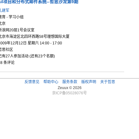
il项
目和分布式
邮件系统-
-哲思沙龙
第9期
孔建军
教育 - 学习小组
北京
新浪网20层1号会议室
北京市海淀区北四环西路58号理想国际大厦
2009年12月12日 星期六 14:00 - 17:00
哲思社区
已有27人参加活动 (还有23个名额)
38 条评论
反馈意见
帮助中心
服务条款
版权声明
关于哲思
Zeuux © 2026
京ICP备05028076号