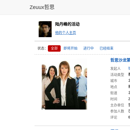
Zeuux哲思
陆丹峰的活动
他的个人主页
状态：
全部
即将开始
进行中
已经结束
哲思沙龙
发起人
活动类型
城市
地点
街道
时间
主办单位
参加人数
评论