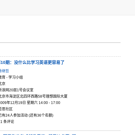
第
10期：没
什么比学习
英语更容易
了
徐继哲
教育 - 学习小组
北京
新浪网20层1号会议室
北京市海淀区北四环西路58号理想国际大厦
2009年12月19日 星期六 14:00 - 17:00
哲思社区
已有24人参加活动 (还有36个名额)
61 条评论