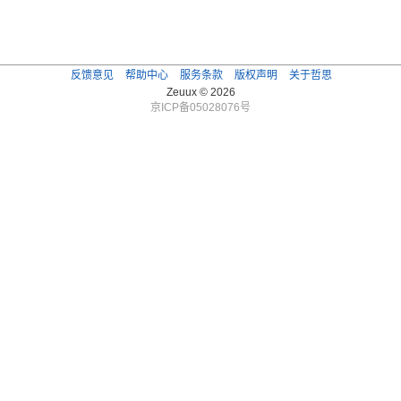
反馈意见
帮助中心
服务条款
版权声明
关于哲思
Zeuux © 2026
京ICP备05028076号