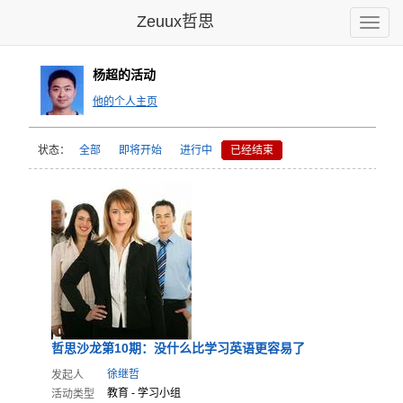
Zeuux哲思
Toggle
naviga
杨超的活动
他的个人主页
状态：
全部
即将开始
进行中
已经结束
哲思沙龙第
10期：没
什么比学习
英语更容易
了
徐继哲
发起人
教育 - 学习小组
活动类型