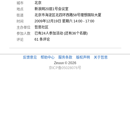
北京
城市
新浪网20层1号会议室
地点
北京市海淀区北四环西路58号理想国际大厦
街道
2009年12月19日 星期六 14:00 - 17:00
时间
哲思社区
主办单位
已有24人参加活动 (还有36个名额)
参加人数
61 条评论
评论
反馈意见
帮助中心
服务条款
版权声明
关于哲思
Zeuux © 2026
京ICP备05028076号