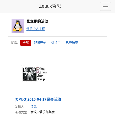
Zeuux哲思
Toggle
naviga
张立鹏的活动
他的个人主页
状态：
全部
即将开始
进行中
已经结束
[CPUG
]2010
-04-1
7聚会活动
清风
发起人
会议 - 俱乐部集会
活动类型