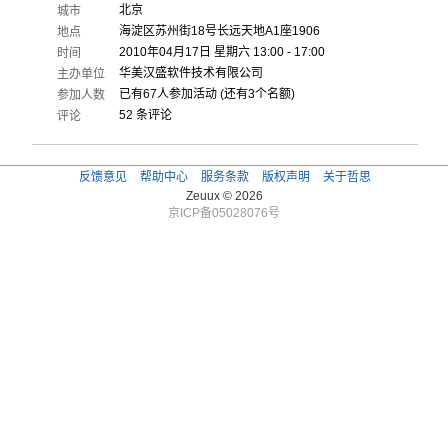
北京
城市
海淀区苏州街18号长远天地A1座1906
地点
2010年04月17日 星期六 13:00 - 17:00
时间
华美汉盛软件技术有限公司
主办单位
已有67人参加活动 (还有3个名额)
参加人数
52 条评论
评论
反馈意见
帮助中心
服务条款
版权声明
关于哲思
Zeuux © 2026
京ICP备05028076号