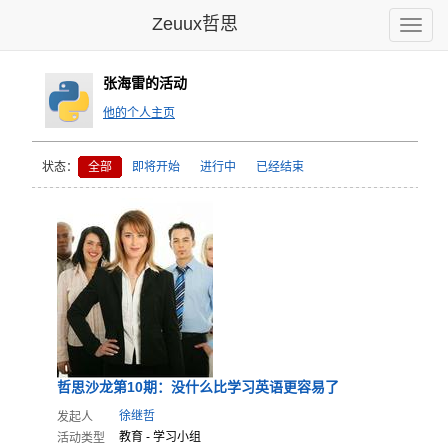
Zeuux哲思
Toggle
naviga
张海雷的活动
他的个人主页
状态：
全部
即将开始
进行中
已经结束
哲思沙龙第
10期：没
什么比学习
英语更容易
了
徐继哲
发起人
教育 - 学习小组
活动类型