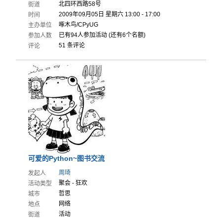
北四环西路58号
街道
2009年09月05日 星期六 13:00 - 17:00
时间
啄木鸟/CPyUG
主办单位
已有94人参加活动 (还有6个名额)
参加人数
51 条评论
评论
可爱的Python~图书交流
周琦
发起人
聚会 - 狂欢
活动类型
哲思
城市
网络
地点
活动
街道