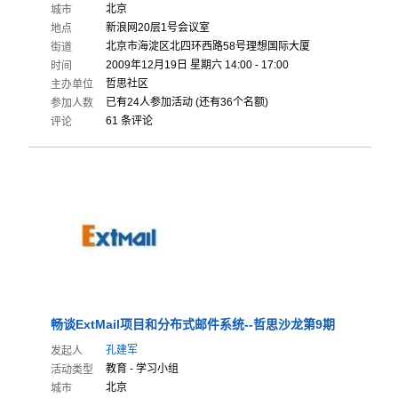
北京
城市
新浪网20层1号会议室
地点
北京市海淀区北四环西路58号理想国际大厦
街道
2009年12月19日 星期六 14:00 - 17:00
时间
哲思社区
主办单位
已有24人参加活动 (还有36个名额)
参加人数
61 条评论
评论
畅谈Ext
Mail项
目和分布式
邮件系统-
-哲思沙龙
第9期
孔建军
发起人
教育 - 学习小组
活动类型
北京
城市