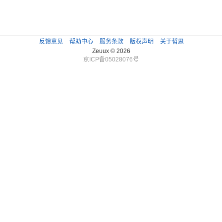
反馈意见
帮助中心
服务条款
版权声明
关于哲思
Zeuux © 2026
京ICP备05028076号