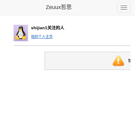
Zeuux哲思
Toggle
naviga
shijian1关注的人
他的个人主页
暂