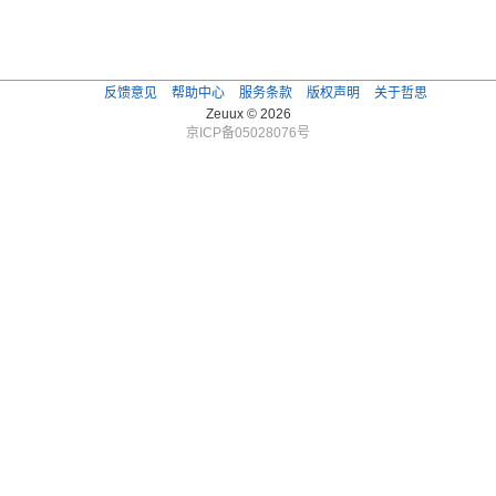
反馈意见
帮助中心
服务条款
版权声明
关于哲思
Zeuux © 2026
京ICP备05028076号