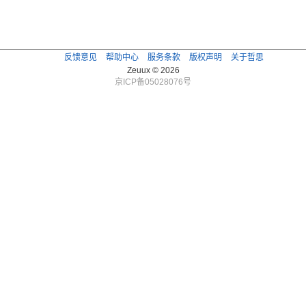
反馈意见
帮助中心
服务条款
版权声明
关于哲思
Zeuux © 2026
京ICP备05028076号