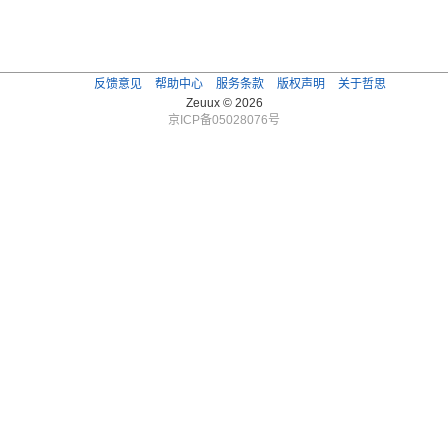
反馈意见
帮助中心
服务条款
版权声明
关于哲思
Zeuux © 2026
京ICP备05028076号