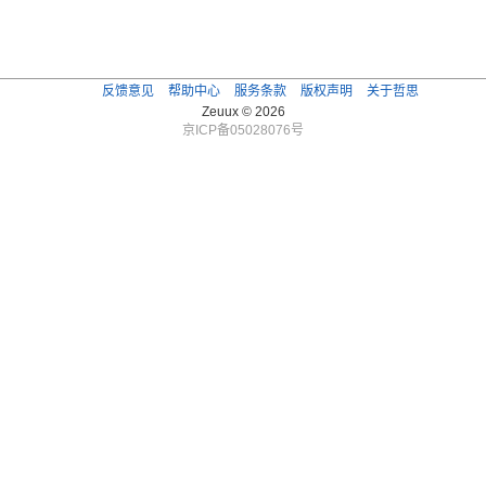
反馈意见
帮助中心
服务条款
版权声明
关于哲思
Zeuux © 2026
京ICP备05028076号