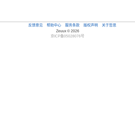
反馈意见
帮助中心
服务条款
版权声明
关于哲思
Zeuux © 2026
京ICP备05028076号