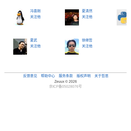
冯喜刚
夏清然
关注他
关注他
夏武
徐继哲
关注他
关注他
反馈意见
帮助中心
服务条款
版权声明
关于哲思
Zeuux © 2026
京ICP备05028076号