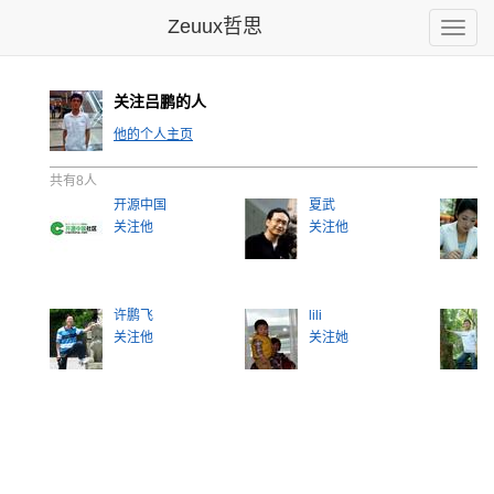
Zeuux哲思
Toggle
naviga
关注吕鹏的人
他的个人主页
共有8人
开源中国
夏武
关注他
关注他
许鹏飞
lili
关注他
关注她