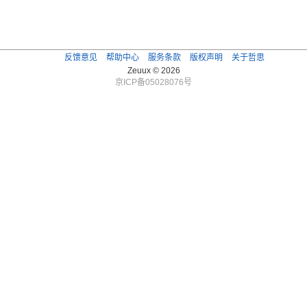
反馈意见
帮助中心
服务条款
版权声明
关于哲思
Zeuux © 2026
京ICP备05028076号