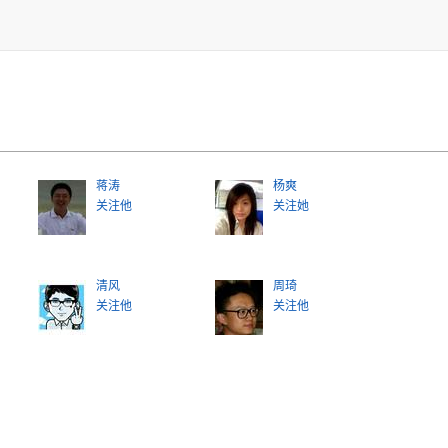
蒋涛
杨爽
关注他
关注她
清风
周琦
关注他
关注他