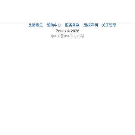
反馈意见
帮助中心
服务条款
版权声明
关于哲思
Zeuux © 2026
京ICP备05028076号