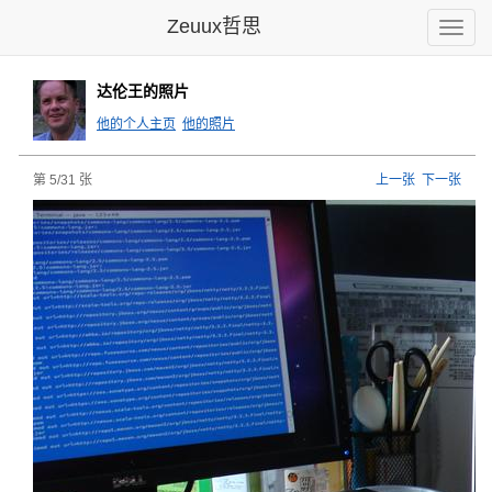
Zeuux哲思
Toggle
naviga
达伦王的照片
他的个人主页
他的照片
第 5/31 张
上一张
下一张