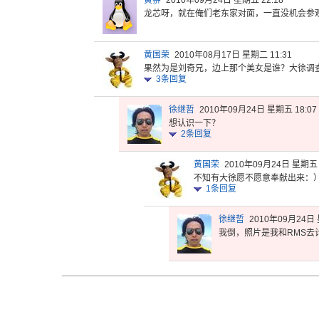
黄翀
2010年09月24日 星期五 22:18
龙芯呀，就
在俺们老东
家对面，一
直没机会参
黄国荣
2010年08月17日 星期二 11:31
果然为是刘
奇兄，边上
那个美女是
谁？大徐调
3
条回复
徐继哲
2010年09月24日 星期五 18:07
想认识一下？
2
条回复
黄国荣
2010年09月24日 星期五 
不知有大徐愿不愿意奉献出来：
1
条回复
徐继哲
2010年09月24日 
我倒，照片
是我和RM
S去