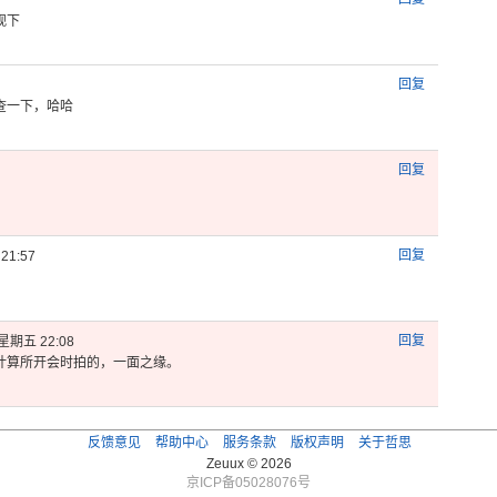
观下
回复
查一下，哈
哈
回复
回复
21:57
）
回复
星期五 22:08
计算所
开会时拍的
，一面之缘
。
反馈意见
帮助中心
服务条款
版权声明
关于哲思
Zeuux © 2026
京ICP备05028076号