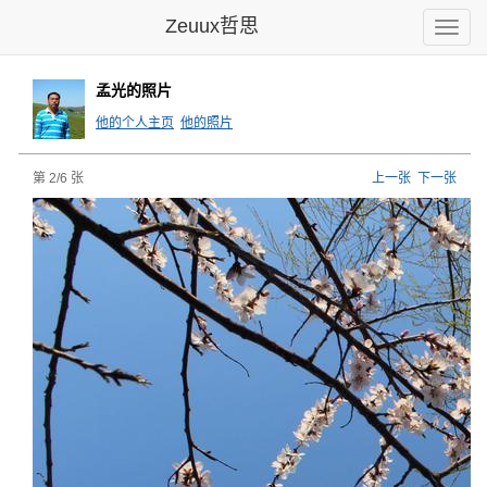
Zeuux哲思
Toggle
naviga
孟光的照片
他的个人主页
他的照片
第 2/6 张
上一张
下一张