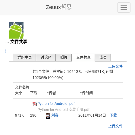
Zeuux哲思
Toggle
naviga
d群
- 文件共享
主页
群组主页
讨论区
照片
文件共享
成员
上传文件
共1个文件；总空间：1024GB，已使用971K, 还剩
1023GB(100.00%)
文件名称
大小
下载
上传者
上传时间
Python for Android .pdf
Python for Android 安装手册.pdf
971K
290
刘赛
2011年01月14日
下载
上传文件