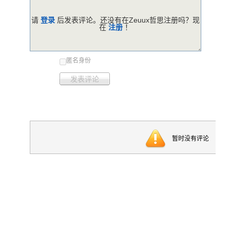
请
登录
后发表评论。还没有在Zeuux哲思注册吗？现
在
注册
！
匿名身份
发表评论
暂时没有评论
反馈意见
帮助中心
服务条款
版权声明
关于哲思
Zeuux © 2026
京ICP备05028076号