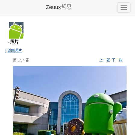
Zeuux哲思
Toggle
naviga
d群
- 照片
主页
返回照片
第 5/34 张
上一张
下一张