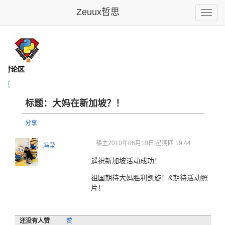
Zeuux哲思
Toggle
naviga
- 讨论区
主页
标题：大妈在新加坡？！
分享
楼主
2010年06月10日 星期四 19:44
冯莹
遥祝新加坡活动成功！
祖国期待大妈胜利凯旋！&期待活动照
片！
还没有人赞
赞