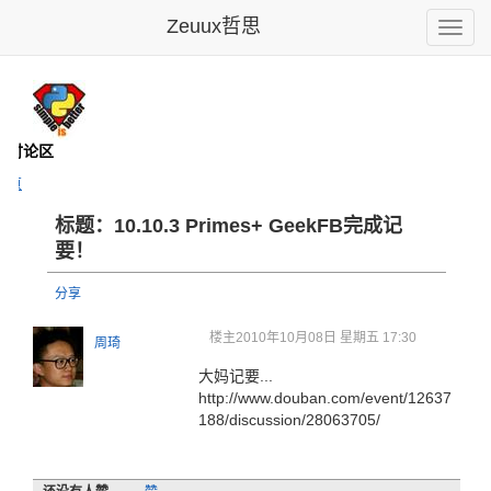
Zeuux哲思
Toggle
naviga
- 讨论区
主页
标题：10.10.3 Primes+ GeekFB完成记
要！
分享
楼主
2010年10月08日 星期五 17:30
周琦
大妈记要...
http://www.douban.com/event/12637
188/discussion/28063705/