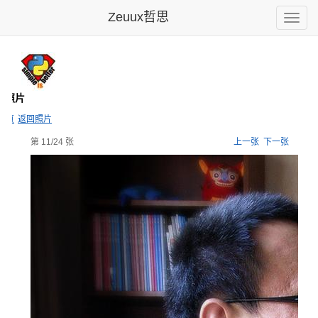
Zeuux哲思
Toggle
naviga
- 照片
主页
返回照片
第 11/24 张
上一张
下一张