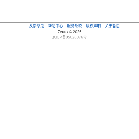
反馈意见
帮助中心
服务条款
版权声明
关于哲思
Zeuux © 2026
京ICP备05028076号