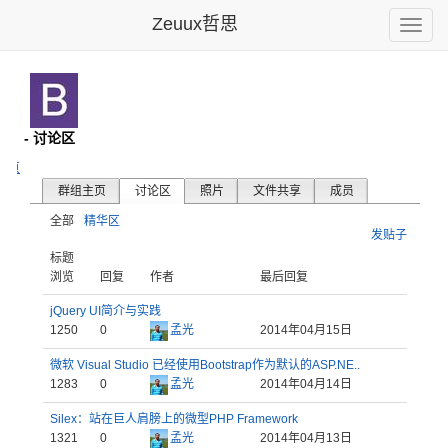
Zeuux哲思
Toggle
naviga
rap
- 讨论区
主页
群组主页
讨论区
照片
文件共享
成员
全部
精华区
发贴子
标题
浏览
回复
作者
最后回复
jQuery UI简介与实践
1250
0
孟光
2014年04月15日
微软 Visual Studio 已经使用Bootstrap作为默认的ASP.NE..
1283
0
孟光
2014年04月14日
Silex：站在巨人肩膀上的微型PHP Framework
1321
0
孟光
2014年04月13日