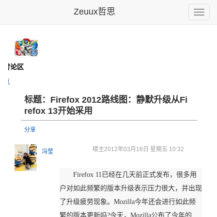
Zeuux哲思
Toggle
naviga
- 讨论区
主页
标题：Firefox 2012路
线图：静默
升级从Fi
refox
13开始采用
分享
楼主
2012年03月16日 星期五 10:32
冯莹
Firefox 11已经在几天前正式发布，很多用
户对如此频繁的版本升级表示压力很大，并出现
了升级疲劳现象。Mozilla今年还会进行如此频
繁的版本更新吗?今天，Mozilla公布了今年的