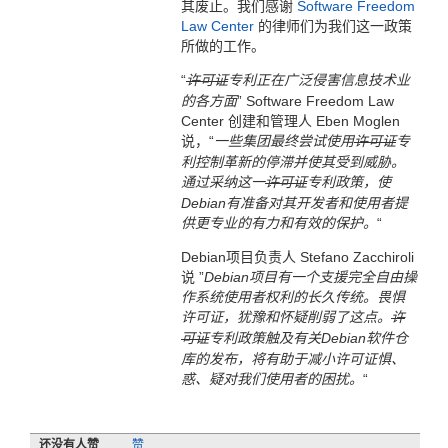
其废止。我们感谢
Software Freedom
Law Center
的律师们为我们这一政策
所做的工作。
“
许可证
专利正在广泛侵害信息技术业
的各方面
” Software Freedom Law
Center 创建和管理人 Eben Moglen
说，“
一些集团最终尝试使用
许可证
专
利控制革新的停滞并使其受到威胁。
通过采纳这一
许可证
专利政策，使
Debian有准备对其开发者和使用者提
供更专业的有力和有效的保护。
“
Debian项目负责人 Stefano Zacchiroli
说 ”
Debian项目有一个支援完全自由操
作系统使用者权利的长久传统。畏惧
许可证，犹豫和怀疑削弱了这点。
许
可证
专利政策触及有关Debian软件仓
库的发布，将有助于减小许可证惧、
惑、疑对我们使用者的困扰。
“
还没有人赞
赞