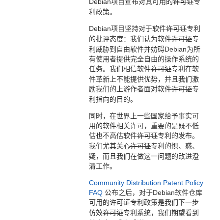
Debian项目宣布对其可用的
许可证
专
利政策。
Debian项目坚持对于软件
许可证
专利
的批评态度：我们认为软件
许可证
专
利威胁到自由软件并妨碍Debian为所
有使用者提供完全自由的操作系统的
任务。我们相信软件
许可证
专利在软
件革新上不能提供优势，并且我们激
励我们的上游作者面对软件
许可证
专
利指向的目的。
同时，在世界上一些国家给予事实可
用的软件相关许可，重要的是既不低
估也不高估软件
许可证
专利的发布。
我们尤其关心
许可证
专利的惧、惑、
疑，而且我们在做这一问题的改进澄
清工作。
Community Distribution Patent Policy
FAQ
公布之后，对于Debian软件仓库
可用的
许可证
专利政策是我们下一步
仿效
许可证
专利系统，我们期望看到