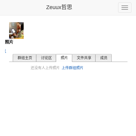
Zeuux哲思
Toggle
naviga
- 照片
主页
群组主页
讨论区
照片
文件共享
成员
还没有人上传照片
上传群组照片