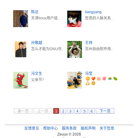
陈达
liangyang
天津linux用户组..
哲思的人脉关系..
孙敬越
王炜
怎么才能为GNU尽..
苏州自由软件用..
冯文生
冯莹
父亲节！
第一页
上一页
1
2
3
4
5
6
下一页
最后一页
反馈意见
帮助中心
服务条款
版权声明
关于哲思
Zeuux © 2026