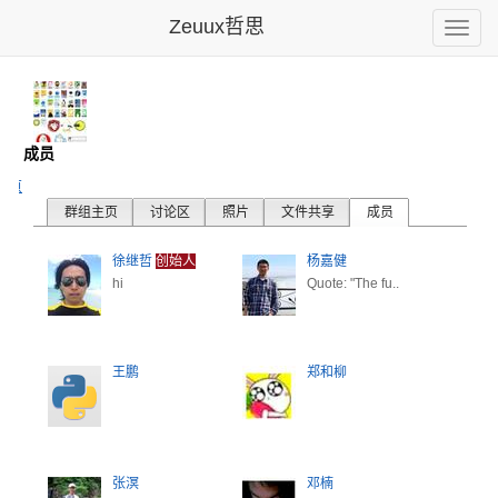
Zeuux哲思
Toggle
naviga
件
- 成员
主页
群组主页
讨论区
照片
文件共享
成员
徐继哲
创始人
杨嘉健
hi
Quote: "The fu..
王鹏
郑和柳
张溟
邓楠