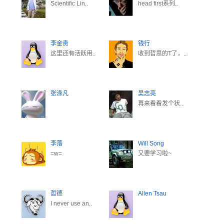
Scientific Lin..
head first系列..
李金贵
钱行
这里还有活跃用..
收到哲思的T了，..
张涤凡
吴志亮
再来看看发个状..
李落
Will Song
=w=
又要学习啦~
哲德
Allen Tsau
I never use an..